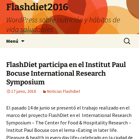
Saltar
Flashdiet2016
al
WordPress sobre nutrición y hábitos de
contenido
vida saludables
Buscar:
Menú
FlashDiet participa en el Institut Paul
Bocuse International Research
Symposium
17 junio, 2016
Noticias Flashdiet
El pasado 14 de junio se presentó el trabajo realizado en el
marco del proyecto FlashDiet en el International Research
Symposium – The Center for Food & Hospitality Research –
Institut Paul Bocuse con el lema «Eating in later life.
Pleasure & health in every day life» celebrado en la ciudad de