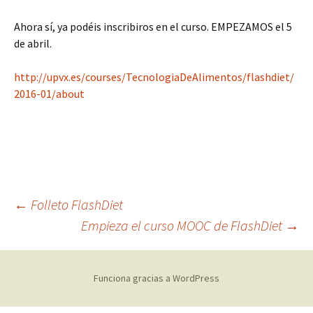
Ahora sí, ya podéis inscribiros en el curso. EMPEZAMOS el 5
de abril.
http://upvx.es/courses/TecnologiaDeAlimentos/flashdiet/
2016-01/about
Navegación
←
Folleto FlashDiet
Empieza el curso MOOC de FlashDiet
→
de
Funciona gracias a WordPress
entradas