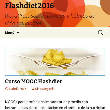
Saltar
Flashdiet2016
al
WordPress sobre nutrición y hábitos de
contenido
vida saludables
Buscar:
Menú
Curso MOOC Flashdiet
1 abril, 2016
Sin categoría
MOOCs para profesionales sanitarios y medio con
herramientas de concienciación en el ámbito de la nutrición