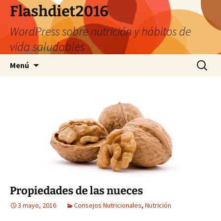
Saltar
Flashdiet2016
al
WordPress sobre nutrición y hábitos de
contenido
vida saludables
Buscar:
Menú
Propiedades de las nueces
3 mayo, 2016
Consejos Nutricionales
,
Nutrición