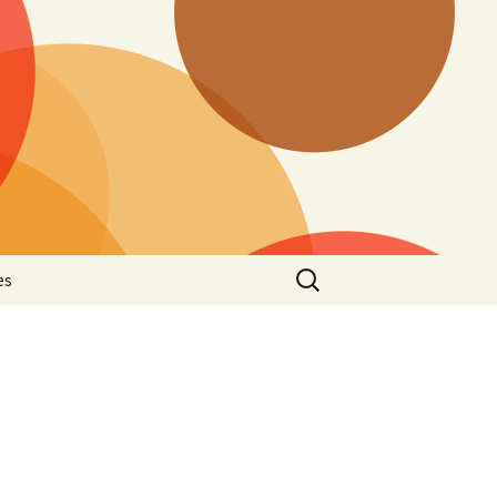
Buscar:
es