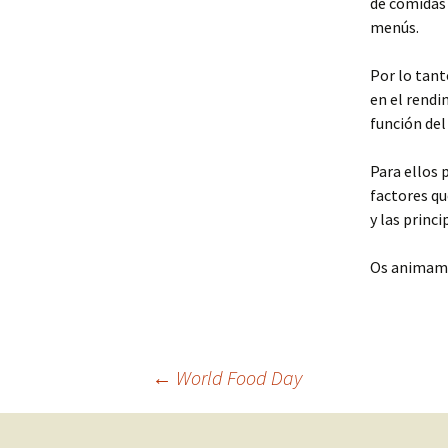
de comidas 
menús.
Por lo tant
en el rendi
función del
Para ellos 
factores qu
y las princ
Os animamos
Navegación
←
World Food Day