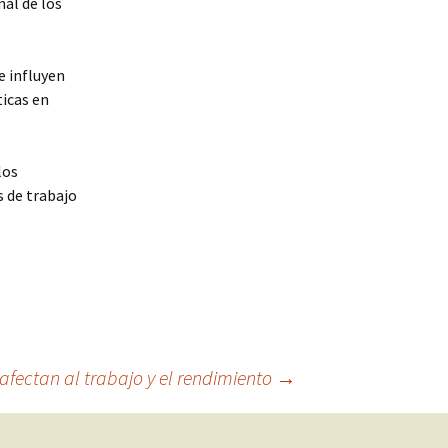
nal de los
e influyen
icas en
los
s de trabajo
 afectan al trabajo y el rendimiento
→