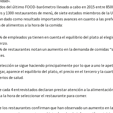
vidad».
ados del último FOOD-barómetro llevado a cabo en 2015 entre 850
s y 1300 restaurantes de menú, de siete estados miembros de la 
an dado como resultado importantes avances en cuanto a las pref
n de alimentos a la hora de la comida:
% de empleados ya tienen en cuenta el equilibrio del plato al elegi
erzo.
% de restaurantes notan un aumento en la demanda de comidas “
tes.
elección se sigue haciendo principalmente por lo que a uno le ape
r, aparece el equilibrio del plato, el precio en el tercero y la cuar
erios de salud.
 cada 4 entrevistados declaran prestar atención a la alimentació
 a la hora de seleccionar el restaurante para comer.
te los restaurantes confirman que han observado un aumento en 