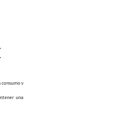
I
un consumo v
antener una