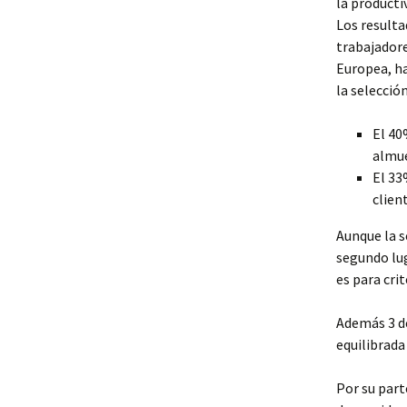
la producti
Los result
trabajadore
Europea, h
la selecció
El 40
almu
El 33
clien
Aunque la s
segundo luga
es para crit
Además 3 de
equilibrada
Por su par