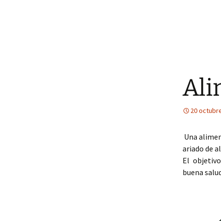
Ali
20 octubr
Una aliment
ariado de a
El objetiv
buena salud