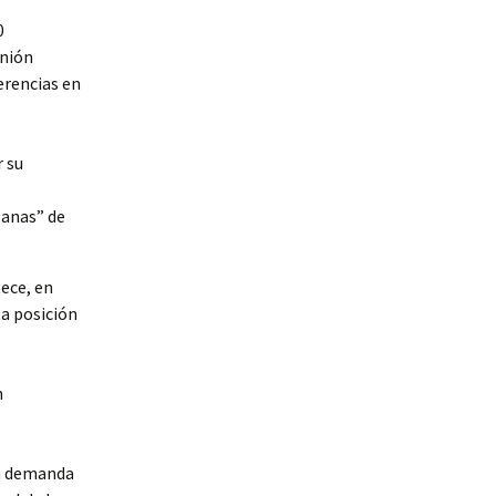
0
Unión
erencias en
r su
sanas” de
tece, en
ta posición
n
la demanda