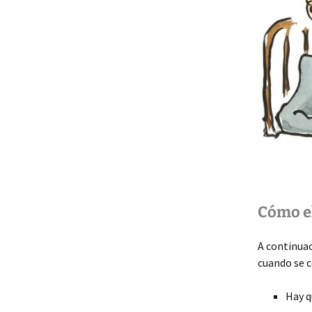
Cómo el
A continua
cuando se c
Hay q