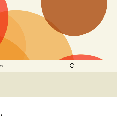
Buscar:
es
: