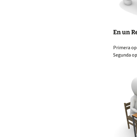
En un R
Primera opc
Segunda op