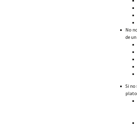
No no
de un
Si no
plato