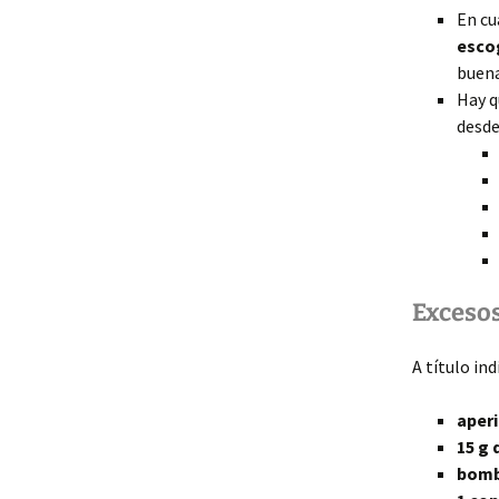
En cu
escog
buena
Hay q
desde
Excesos
A título ind
aper
15 g 
bom