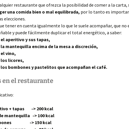
alquier restaurante que ofrezca la posibilidad de comer a la carta,
er una comida bien o mal equilibrada,
por lo tanto es importa
s elecciones.
ue tener en cuenta igualmente lo que le suele acompañar, que no 
ñable y puede fácilmente duplicar el total energético, a saber:
el aperitivo y sus tapas,
la mantequilla encima de la mesa a discreción,
el vino,
los licores,
los bombones y pastelitos que acompañan el café.
 en el restaurante
icativo:
itivo + tapas -> 200 kcal
de mantequilla -> 100 kcal
bones -> 150 kcal