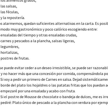
los alimentos grasos,
las salsas,
las féculas,
y la repostería.
s alarmemos, quedan suficientes alternativas en la carta. Es pos
 modo muy gastronómico y poco calórico escogiendo entre:
ensaladas del tiempo y otras ensaladas crudas,
carnes y pescados a la plancha, salsas ligeras,
legumbres,
hortalizas,
postres de frutas.
 se puede evitar ceder a un deseo irresistible, se puede ser razonab
 y no hacer más que una concesión por comida, compensándola por
Si voy a pedir un primero de Carnes en salsa. Dejad sistemáticame
borde del plato los hojaldres o las patatas fritas que los puedan
empezaré por una ensalada y acabo con fruta.
Si el postre de Mousse de chocolate o bandeja de dulces, me es irre
pediré: Plato único de pescado a la plancha con verdura por ejemp