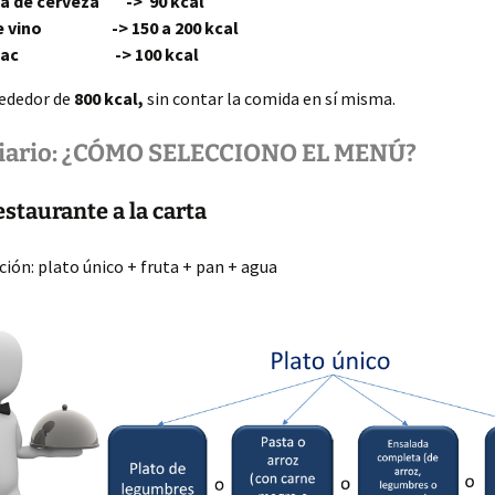
pa de cerveza -> 90 kcal
de vino -> 150 a 200 kcal
oñac -> 100 kcal
lrededor de
800 kcal,
sin contar la comida en sí misma.
iario: ¿CÓMO SELECCIONO EL MENÚ?
staurante a la carta
ión: plato único + fruta + pan + agua