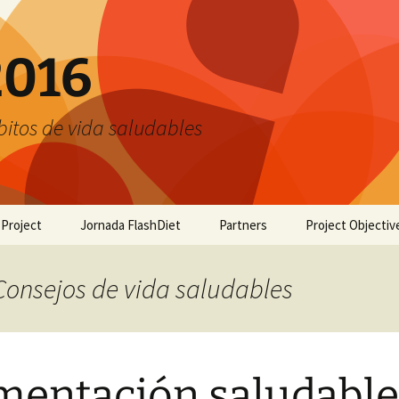
2016
bitos de vida saludables
 Project
Jornada FlashDiet
Partners
Project Objectiv
 Consejos de vida saludables
mentación saludable