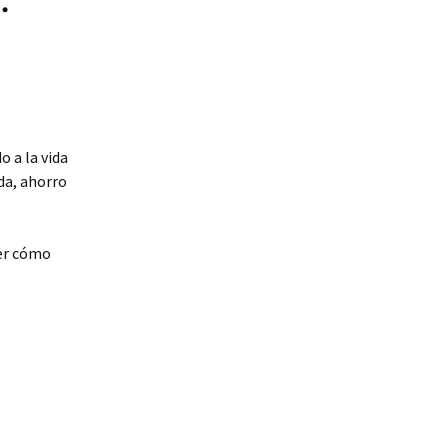
o a la vida
da, ahorro
ber cómo