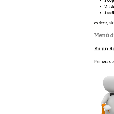
1 co
¼ l 
1 c
es decir, a
Menú d
En un Re
Primera opc