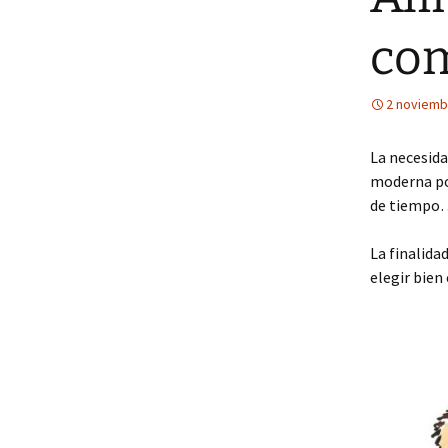
com
2 noviemb
La necesida
moderna por
de tiempo
La finalida
elegir bien