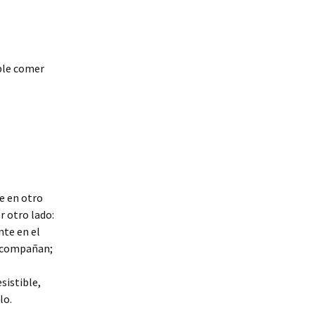
ible comer
le en otro
 otro lado:
nte en el
 acompañan;
sistible,
lo.