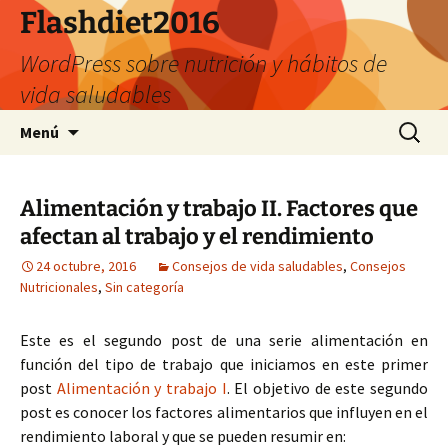
Saltar
Flashdiet2016
al
WordPress sobre nutrición y hábitos de
contenido
vida saludables
Buscar:
Menú
Alimentación y trabajo II. Factores que
afectan al trabajo y el rendimiento
24 octubre, 2016
Consejos de vida saludables
,
Consejos
Nutricionales
,
Sin categoría
Este es el segundo post de una serie alimentación en
función del tipo de trabajo que iniciamos en este primer
post
Alimentación y trabajo I
. El objetivo de este segundo
post es conocer los factores alimentarios que influyen en el
rendimiento laboral y que se pueden resumir en: