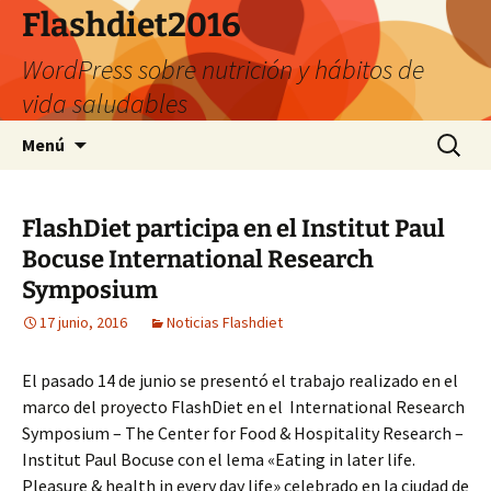
Saltar
Flashdiet2016
al
WordPress sobre nutrición y hábitos de
contenido
vida saludables
Buscar:
Menú
FlashDiet participa en el Institut Paul
Bocuse International Research
Symposium
17 junio, 2016
Noticias Flashdiet
El pasado 14 de junio se presentó el trabajo realizado en el
marco del proyecto FlashDiet en el International Research
Symposium – The Center for Food & Hospitality Research –
Institut Paul Bocuse con el lema «Eating in later life.
Pleasure & health in every day life» celebrado en la ciudad de